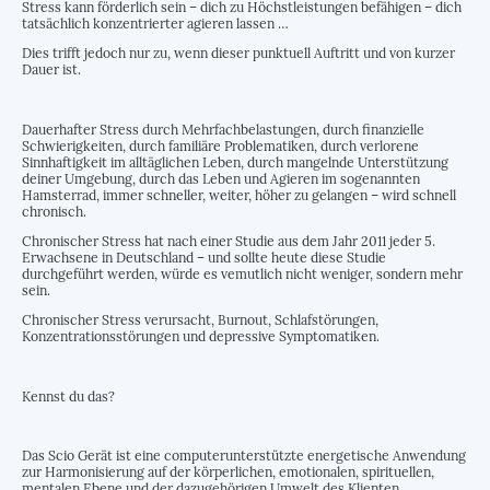
Stress kann förderlich sein – dich zu Höchstleistungen befähigen – dich
tatsächlich konzentrierter agieren lassen …
Dies trifft jedoch nur zu, wenn dieser punktuell Auftritt und von kurzer
Dauer ist.
Dauerhafter Stress durch Mehrfachbelastungen, durch finanzielle
Schwierigkeiten, durch familiäre Problematiken, durch verlorene
Sinnhaftigkeit im alltäglichen Leben, durch mangelnde Unterstützung
deiner Umgebung, durch das Leben und Agieren im sogenannten
Hamsterrad, immer schneller, weiter, höher zu gelangen – wird schnell
chronisch.
Chronischer Stress hat nach einer Studie aus dem Jahr 2011 jeder 5.
Erwachsene in Deutschland – und sollte heute diese Studie
durchgeführt werden, würde es vemutlich nicht weniger, sondern mehr
sein.
Chronischer Stress verursacht, Burnout, Schlafstörungen,
Konzentrationsstörungen und depressive Symptomatiken.
Kennst du das?
Das Scio Gerät ist eine computerunterstützte energetische Anwendung
zur Harmonisierung auf der körperlichen, emotionalen, spirituellen,
mentalen Ebene und der dazugehörigen Umwelt des Klienten.